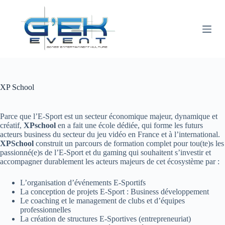
P
a
s
s
e
r
a
u
c
XP School
o
n
t
Parce que l’E-Sport est un secteur économique majeur, dynamique et
e
créatif,
XPschool
en a fait une école dédiée, qui forme les futurs
n
acteurs business du secteur du jeu vidéo en France et à l’international.
u
XPSchool
construit un parcours de formation complet pour tou(te)s les
passionné(e)s de l’E-Sport et du gaming qui souhaitent s’investir et
accompagner durablement les acteurs majeurs de cet écosystème par :
L’organisation d’événements E-Sportifs
La conception de projets E-Sport : Business développement
Le coaching et le management de clubs et d’équipes
professionnelles
La création de structures E-Sportives (entrepreneuriat)